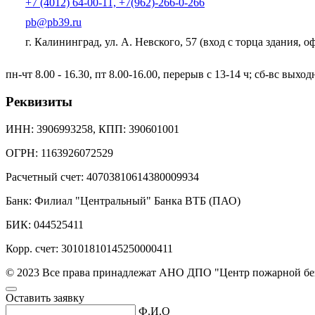
+7 (4012) 64-00-11, +7(962)-266-0-266
pb@pb39.ru
г. Калининград, ул. А. Невского, 57
(вход с торца здания, 
пн-чт 8.00 - 16.30, пт 8.00-16.00, перерыв с 13-14 ч; сб-вс выхо
Реквизиты
ИНН: 3906993258, КПП: 390601001
ОГРН: 1163926072529
Расчетный счет: 40703810614380009934
Банк: Филиал "Центральный" Банка ВТБ (ПАО)
БИК: 044525411
Корр. счет: 30101810145250000411
© 2023 Все права принадлежат АНО ДПО "Центр пожарной бе
Оставить заявку
Ф.И.О