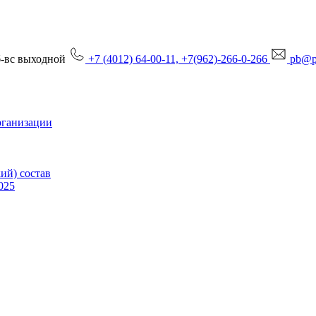
сб-вс выходной
+7 (4012) 64-00-11, +7(962)-266-0-266
pb@p
рганизации
ий) состав
025