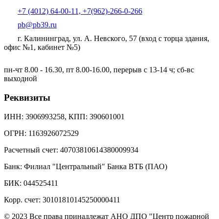
+7 (4012) 64-00-11, +7(962)-266-0-266
pb@pb39.ru
г. Калининград, ул. А. Невского, 57
(вход с торца здания,
офис №1, кабинет №5)
пн-чт 8.00 - 16.30, пт 8.00-16.00, перерыв с 13-14 ч; сб-вс
выходной
Реквизиты
ИНН: 3906993258, КПП: 390601001
ОГРН: 1163926072529
Расчетный счет: 40703810614380009934
Банк: Филиал "Центральный" Банка ВТБ (ПАО)
БИК: 044525411
Корр. счет: 30101810145250000411
© 2023 Все права принадлежат АНО ДПО "Центр пожарной